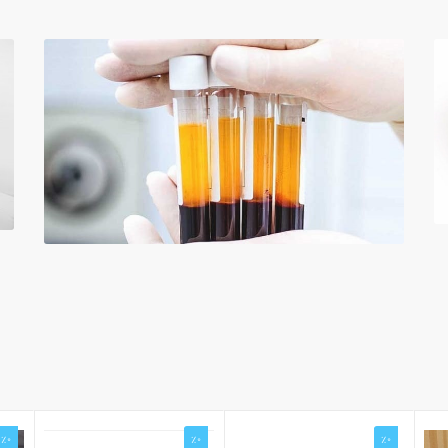
%0
%0
%0