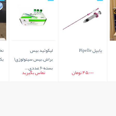
پایپل Pipelle
لیکوئید بیس
تخ
براش.بیس سیتولوژی(
یک
بسته60 عددی...
45,000 تومان
تماس بگیرید