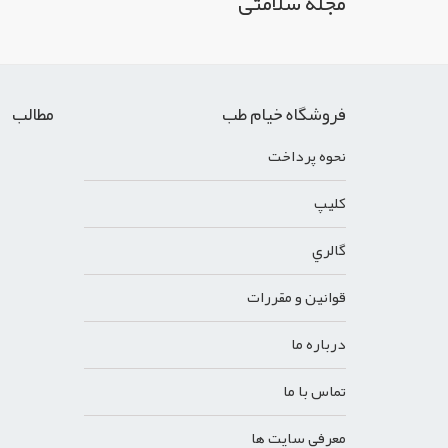
مجله سلامتی
فروشگاه خیام طب
مطالب
نحوه پرداخت
کليپ
گالري
قوانين و مقررات
درباره ما
تماس با ما
معرفي سايت ها