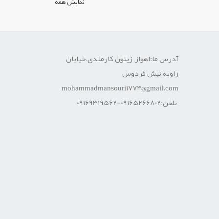
نمایش همه
آدرس ما:اهواز, زیتون کارمندی،خیابان
زاویه،نبش فردوس
mohammadmansouri1774@gmail.com
تلفن:09165266802-09169319562