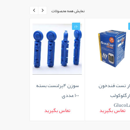
نمایش همه محصولات
%10
ار تست قندخون
سوزن 4پرلنست بسته
ارگلوکولب
100 عددی
GlucoL
تماس بگیرید
تماس بگیرید