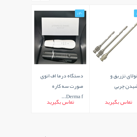
%0
%20
ولای تزریق و
دستگاه درما اف اتوی
قلم ویبراتور
یدن چربی
صورت سه کاره
Derma f...
تماس بگیرید
تماس بگیرید
تماس بگ