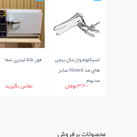
اسپکلوم واژینال پیچی
فور 55 لیتری شفا
های مد Himed سایز
مدیوم
3,200 تومان
تماس بگیرید
محصولات پرفروش