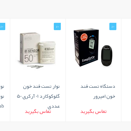
%0
%0
%0
دستگاه تست قند
نوار تست قند خون
نو
خون امپرور
گلوکوکارد 01 آرکری 50
نو
عددی
ab
تماس بگیرید
تماس بگیرید