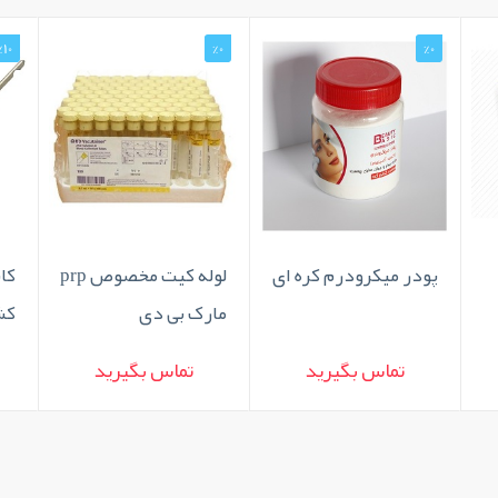
%10
%0
%0
پودر میکرودرم کره ای
لوله کیت مخصوص prp
کان
مارک بی دی
کش
تماس بگیرید
تماس بگیرید