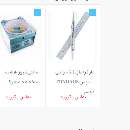
%0
%0
مارکر(ماژیک) جراحی
سانتریفیوژ هشت
تندوس TONDAUS
شاخه هد متحرک
دوسر
تماس بگیرید
تماس بگیرید