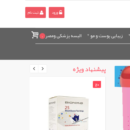
ورود
ثبت نام
زیبایی پوست و مو
البسه پزشکی ومصرفی
0
پیشنهاد ویژه
%0
%0