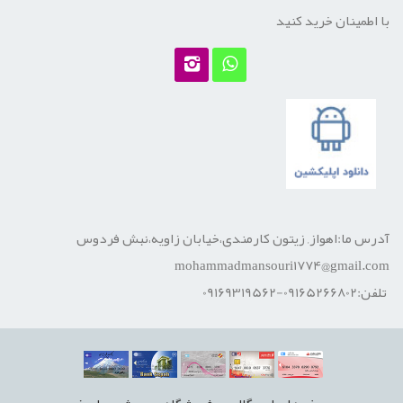
با اطمینان خرید کنید
آدرس ما:اهواز, زیتون کارمندی،خیابان زاویه،نبش فردوس
mohammadmansouri1774@gmail.com
تلفن:09165266802-09169319562