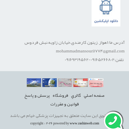
آدرس ما:اهواز, زیتون کارمندی،خیابان زاویه،نبش فردوس
mohammadmansouri1774@gmail.com
تلفن:09165266802-09169319562
صفحه اصلي
گالري
فروشگاه
پرسش و پاسخ
قوانين و مقررات
تمامی حقوق این سایت متعلق به تجهیزات پزشکی خیام می باشد
copyright © 2026 powered by
www.rashinweb.com