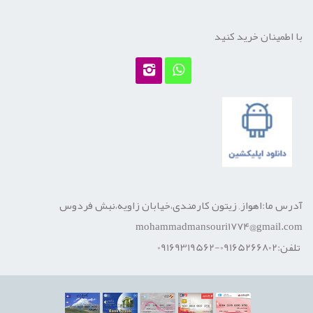
با اطمینان خرید کنید
آدرس ما:اهواز, زیتون کارمندی،خیابان زاویه،نبش فردوس
mohammadmansouri1774@gmail.com
تلفن:09165266802-09169319562