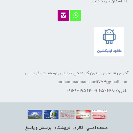
با اطمینان خرید کنید
آدرس ما:اهواز, زیتون کارمندی،خیابان زاویه،نبش فردوس
mohammadmansouri1774@gmail.com
تلفن:09165266802-09169319562
صفحه اصلي
گالري
فروشگاه
پرسش و پاسخ