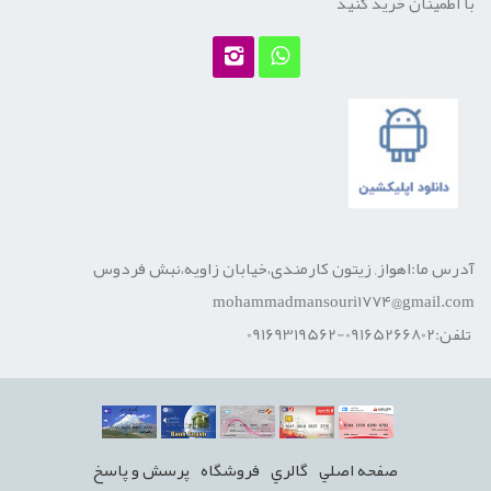
با اطمینان خرید کنید
آدرس ما:اهواز, زیتون کارمندی،خیابان زاویه،نبش فردوس
mohammadmansouri1774@gmail.com
تلفن:09165266802-09169319562
صفحه اصلي
گالري
فروشگاه
پرسش و پاسخ