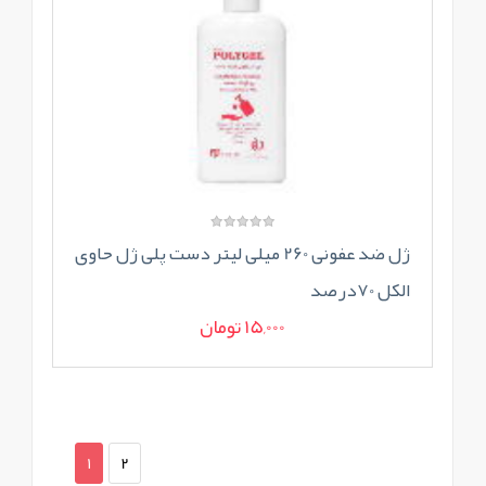
ژل ضد عفونی 260 میلی لیتر دست پلی ژل حاوی
الکل 70درصد
15,000 تومان
1
2