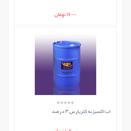
16,000 تومان
اب اکسیژنه کلرپارس ۳ درصد