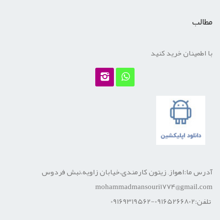
مطالب
با اطمینان خرید کنید
آدرس ما:اهواز, زیتون کارمندی،خیابان زاویه،نبش فردوس
mohammadmansouri1774@gmail.com
تلفن:09165266802-09169319562