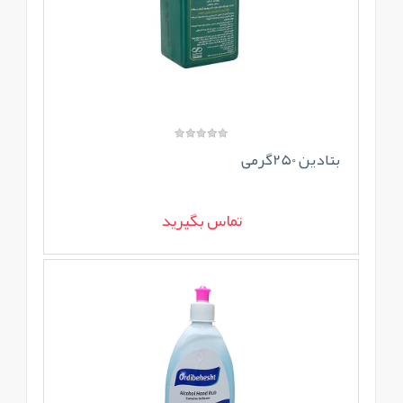
بتادین 250گرمی
تماس بگیرید