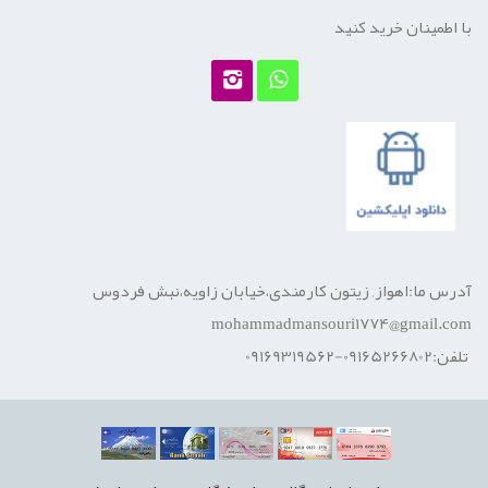
با اطمینان خرید کنید
آدرس ما:اهواز, زیتون کارمندی،خیابان زاویه،نبش فردوس
mohammadmansouri1774@gmail.com
تلفن:09165266802-09169319562