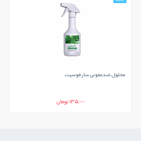
محلول ضدعفونی سارفوسپت
ضد
135,000 تومان