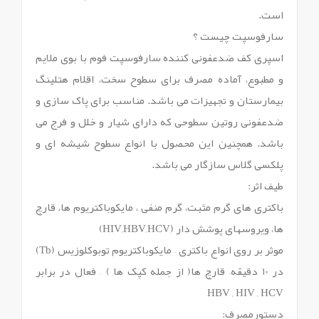
است.
سارفوسپت چیست ؟
اسپری کف ضدعفونی کننده سارفوسپت فوم با بوی ملایم
و مطبوع، آماده مصرف برای سطوح سخت، اقلام هتلینگ
بیمارستان و تجهیزات می باشد. مناسب برای پاک سازی و
ضدعفونی روتین سطوحی که دارای شیار و خلل و فرج می
باشد. همچنین این محصول با انواع سطوح شیشه ای و
پلکسی گلاس سازگار می باشد.
طیف اثر:
باکتری های گرم مثبت، گرم منفی ، مایکوباکتریوم ها، قارچ
ها، ویروسهای پوشش دار (HIV,HBV,HCV)
موثر بر روی انواع باکتری – مایکوباکتریوم توبوکلوزیس (Tb)
در 10 دقیقه– قارچ ها( از جمله کپک ها ) – فعال در برابر
HBV , HIV , HCV
دستورمصرف: