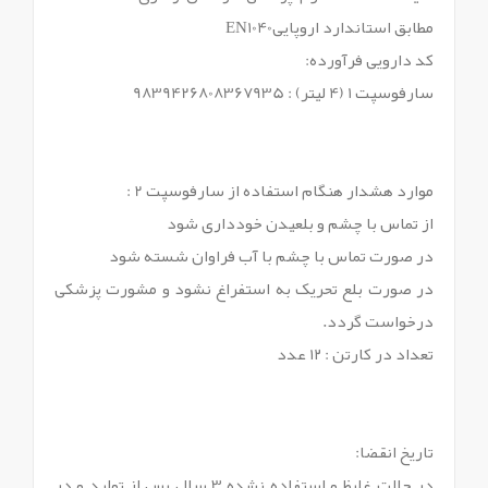
مطابق استاندارد اروپاییEN1040
کد دارویی فرآورده:
سارفوسپت 1 (4 لیتر) : 9839426808367935
موارد هشدار هنگام استفاده از سارفوسپت 2 :
از تماس با چشم و بلعیدن خودداری شود
در صورت تماس با چشم با آب فراوان شسته شود
در صورت بلع تحریک به استفراغ نشود و مشورت پزشکی
درخواست گردد.
تعداد در کارتن : ۱۲ عدد
تاریخ انقضا:
در حالت غلیظ و استفاده نشده 3 سال پس از تولید و در