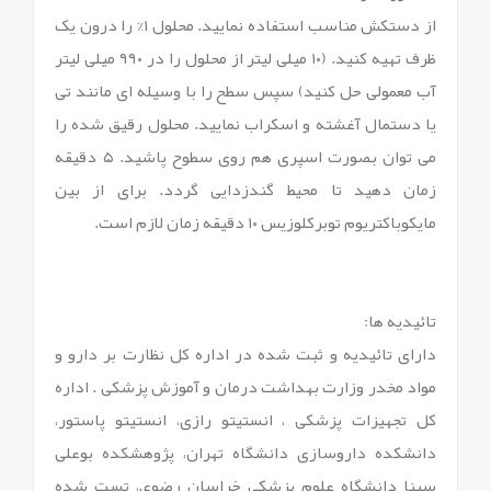
از دستکش مناسب استفاده نمایید. محلول ۱% را درون یک
ظرف تهیه کنید. (۱۰ میلی لیتر از محلول را در ۹۹۰ میلی لیتر
آب معمولی حل کنید) سپس سطح را با وسیله ای مانند تی
یا دستمال آغشته و اسکراب نمایید. محلول رقیق شده را
می توان بصورت اسپری هم روی سطوح پاشید. ۵ دقیقه
زمان دهید تا محیط گندزدایی گردد. برای از بین
مایکوباکتریوم توبرکلوزیس ۱۰ دقیقه زمان لازم است.
تائیدیه ها:
دارای تائیدیه و ثبت شده در اداره کل نظارت بر دارو و
مواد مخدر وزارت بهداشت درمان و آموزش پزشکی . اداره
کل تجهیزات پزشکی ، انستیتو رازی، انستیتو پاستور،
دانشکده داروسازی دانشگاه تهران، پژوهشکده بوعلی
سینا دانشگاه علوم پزشکی خراسان رضوی، تست شده