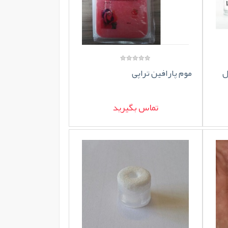
ل
موم پارافین تراپی
تماس بگیرید