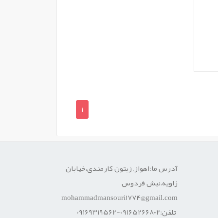
1
آدرس ما:اهواز, زیتون کارمندی،خیابان
زاویه،نبش فردوس
mohammadmansouri1774@gmail.com
تلفن:09165266802-09169319562