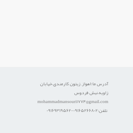
آدرس ما:اهواز, زیتون کارمندی،خیابان
زاویه،نبش فردوس
mohammadmansouri1774@gmail.com
تلفن:09165266802-09169319562