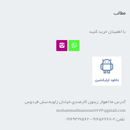
مطالب
با اطمینان خرید کنید
آدرس ما:اهواز, زیتون کارمندی،خیابان زاویه،نبش فردوس
mohammadmansouri1774@gmail.com
تلفن:09165266802-09169319562