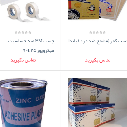
سب کمر (مشمع ضد درد) پاندا
چسب ۳M ضد حساسیت
میکروپور1.25*9
تماس بگیرید
تماس بگیرید