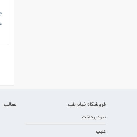
در 9 م
فروشگاه خیام طب
مطالب
نحوه پرداخت
کليپ