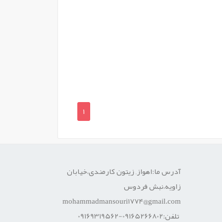
1
آدرس ما:اهواز, زیتون کارمندی،خیابان
زاویه،نبش فردوس
mohammadmansouri1774@gmail.com
تلفن:09165266802-09169319562