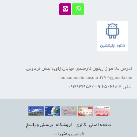
آدرس ما:اهواز, زیتون کارمندی،خیابان زاویه،نبش فردوس
mohammadmansouri1774@gmail.com
تلفن:09165266802-09169319562
صفحه اصلي
گالري
فروشگاه
پرسش و پاسخ
قوانين و مقررات