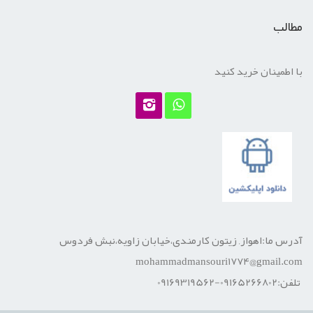
مطالب
با اطمینان خرید کنید
آدرس ما:اهواز, زیتون کارمندی،خیابان زاویه،نبش فردوس
mohammadmansouri1774@gmail.com
تلفن:09165266802-09169319562