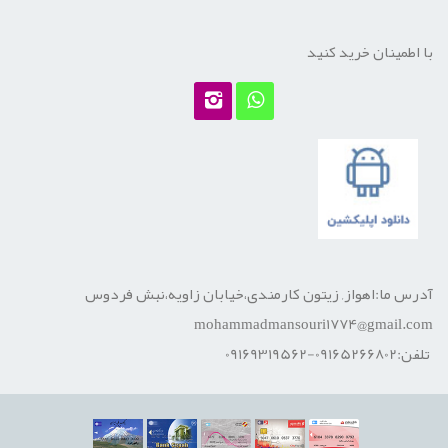
با اطمینان خرید کنید
آدرس ما:اهواز, زیتون کارمندی،خیابان زاویه،نبش فردوس
mohammadmansouri1774@gmail.com
تلفن:09165266802-09169319562