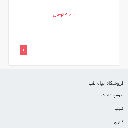
80,000 تومان
1
فروشگاه خیام طب
نحوه پرداخت
کليپ
گالري