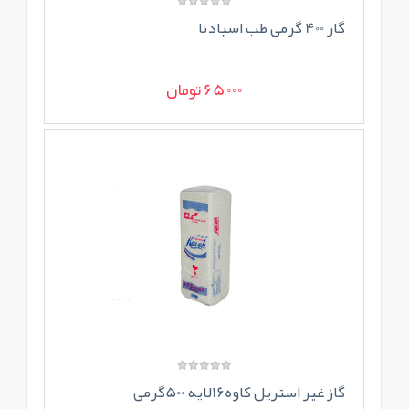
گاز 400 گرمی طب اسپادنا
65,000 تومان
گاز غیر استریل کاوه16لایه 500گرمی