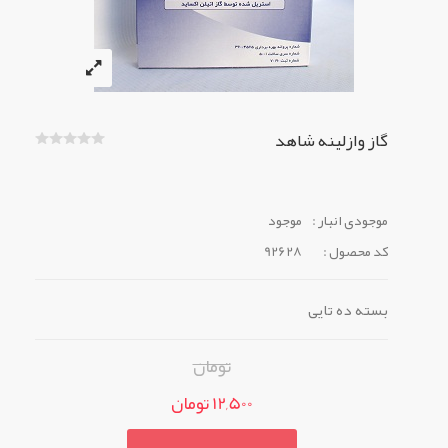
گاز وازلینه شاهد
موجودی انبار :
موجود
کد محصول :
92628
بسته ده تایی
تومان
12,500 تومان