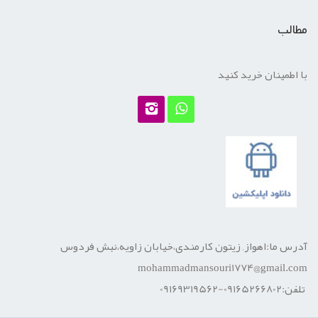
مطالب
با اطمینان خرید کنید
آدرس ما:اهواز, زیتون کارمندی،خیابان زاویه،نبش فردوس
mohammadmansouri1774@gmail.com
تلفن:09165266802-09169319562