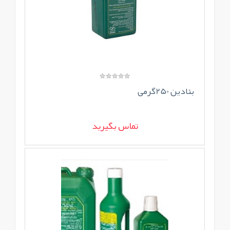
بتادین 250گرمی
تماس بگیرید