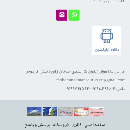
با اطمینان خرید کنید
آدرس ما:اهواز, زیتون کارمندی،خیابان زاویه،نبش فردوس
mohammadmansouri1774@gmail.com
تلفن:09165266802-09169319562
صفحه اصلي
گالري
فروشگاه
پرسش و پاسخ