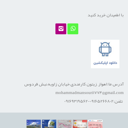
با اطمینان خرید کنید
آدرس ما:اهواز, زیتون کارمندی،خیابان زاویه،نبش فردوس
mohammadmansouri1774@gmail.com
تلفن:09165266802-09169319562