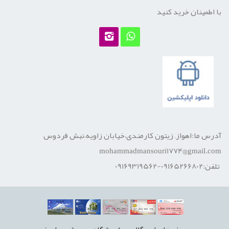
با اطمینان خرید کنید
آدرس ما:اهواز, زیتون کارمندی،خیابان زاویه،نبش فردوس
mohammadmansouri1774@gmail.com
تلفن:09165266802-09169319562