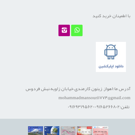
با اطمینان خرید کنید
آدرس ما:اهواز, زیتون کارمندی،خیابان زاویه،نبش فردوس
mohammadmansouri1774@gmail.com
تلفن:09165266802-09169319562