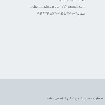
mohammadmansouri1774@gmail.com
تلفن:09165266802-09169319562
 متعلق به تجهیزات پزشکی خیام می باشد