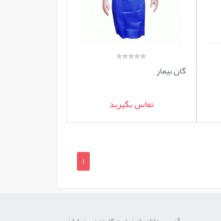
گان بیمار
تماس بگیرید
1
آدرس ما:اهواز, زیتون کارمندی،خیابان