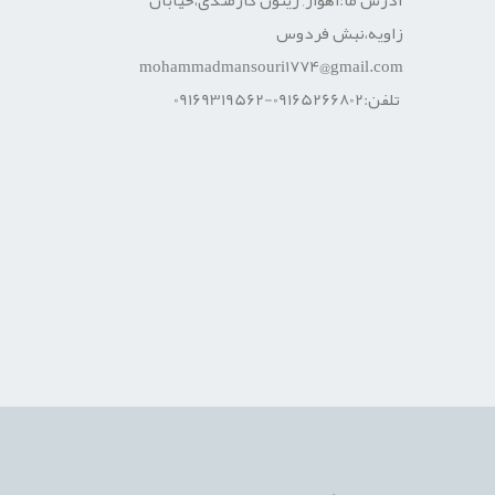
زاویه،نبش فردوس
mohammadmansouri1774@gmail.com
تلفن:09165266802-09169319562