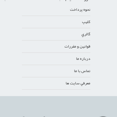
نحوه پرداخت
کليپ
گالري
قوانين و مقررات
درباره ما
تماس با ما
معرفي سايت ها