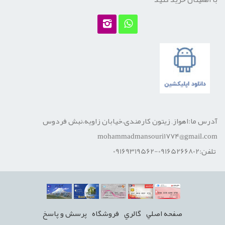
آدرس ما:اهواز, زیتون کارمندی،خیابان زاویه،نبش فردوس
mohammadmansouri1774@gmail.com
تلفن:09165266802-09169319562
صفحه اصلي
گالري
فروشگاه
پرسش و پاسخ