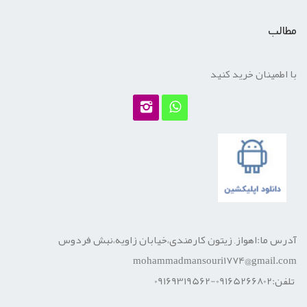
مطالب
با اطمینان خرید کنید
آدرس ما:اهواز, زیتون کارمندی،خیابان زاویه،نبش فردوس
mohammadmansouri1774@gmail.com
تلفن:09165266802-09169319562