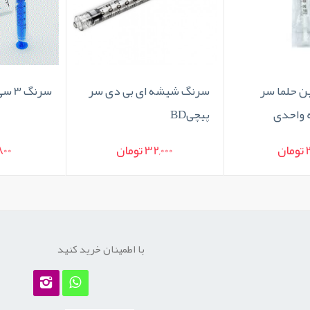
ن حلما سر
سرنگ شیشه ای بی دی سر
سرنگ 3 سی سی لوئرلاک آوا
 واحدی
پیچیBD
ان
32,000 تومان
1,800 ت
با اطمینان خرید کنید