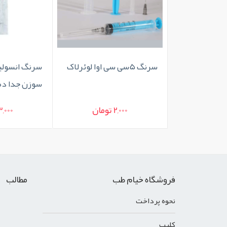
سرنگ 5سی سی اوا لوئرلاک
سرنگ انسولی
سوزن جدا ده
2,000 تومان
3,000 توم
فروشگاه خیام طب
مطالب
نحوه پرداخت
کليپ