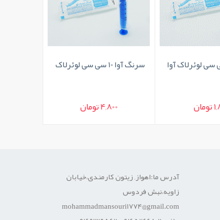
سرنگ آوا 10 سی سی لوئرلاک
کپ سرنگ ل
ومان
4,800 تومان
,000
آدرس ما:اهواز, زیتون کارمندی،خیابان
زاویه،نبش فردوس
mohammadmansouri1774@gmail.com