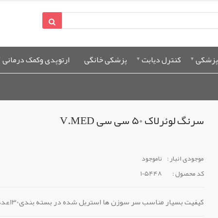
پزشکی
کنترل دیابت
پزشکی خانگی
ارتوپدی وکمک درمانی
سرنگ لوئرلاک 50 سی سی V.MED
موجودی انبار :
ناموجود
کد محصول :
105448
کیفیت بسیار مناسب سر سوزن ها استریل شده در بسته بندی130عددی