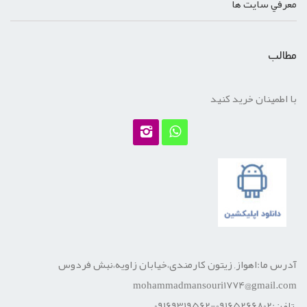
معرفي سايت ها
مطالب
با اطمینان خرید کنید
آدرس ما:اهواز, زیتون کارمندی،خیابان زاویه،نبش فردوس
mohammadmansouri1774@gmail.com
تلفن:09165266802-09169319562