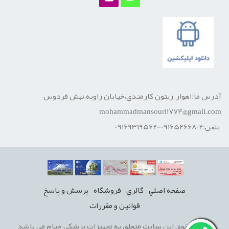
آدرس ما:اهواز, زیتون کارمندی،خیابان زاویه،نبش فردوس
mohammadmansouri1774@gmail.com
تلفن:09165266802-09169319562
صفحه اصلي
گالري
فروشگاه
پرسش و پاسخ
قوانين و مقررات
تمامی حقوق این سایت متعلق به تجهیزات پزشکی خیام می باشد