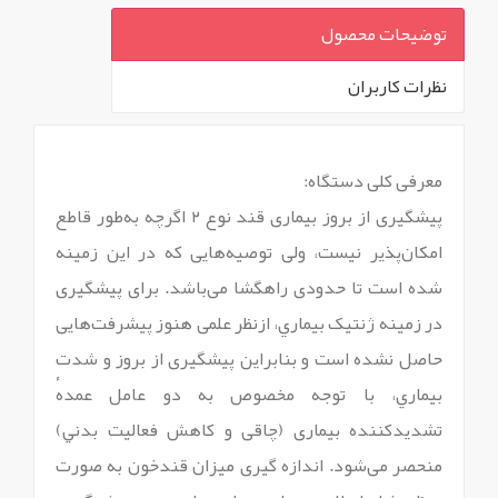
توضیحات محصول
نظرات کاربران
`
معرفی کلی دستگاه:
پيشگيرى از بروز بيمارى قند نوع ۲ اگرچه به‌طور قاطع
امکان‌پذير نيست، ولى توصيه‌هايى که در اين زمينه
شده است تا حدودى راهگشا مى‌باشد. براى پيشگيرى
در زمينه ژنتيک بيماري، ازنظر علمى هنوز پيشرفت‌هايى
حاصل نشده است و بنابراين پيشگيرى از بروز و شدت
بيماري، با توجه مخصوص به دو عامل عمدهٔ
تشديدکننده بيمارى (چاقى و کاهش فعاليت بدني)
منحصر مى‌شود. اندازه گیری میزان قندخون به صورت