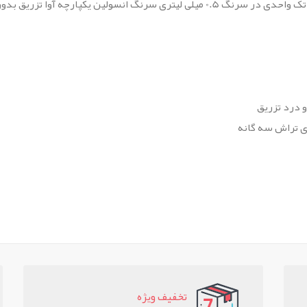
آوا تزریق بدون درد 30g 31g گیج 50u 100u
درد تزریق
ی تراش سه‏ گانه
تخفيف ويژه