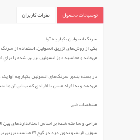
توضیحات محصول
نظرات کاربران
`
سرنگ انسولین یکپارچه آوا
یکی از روش‌‏های تزریق انسولین، استفاده از سرنگ 
مي‌ماند و محاسبه دوز انسولين تزریق شده را براي ف
در بسته بندی سرنگ‌های انسولین یکپارچه آوا یک عد
می‏‌دهد و به افراد مسن یا افرادی که بینایی آن‏‌
مشخصات فنی
طراحی و ساخته شده بر اساس استانداردهای بین المللی ISO9626 , ISO8537 , ISO7864 و استاندارد ملی 1
سوزن ظریف و بدون درد در گیج 31 مناسب تزریق برای کودکان