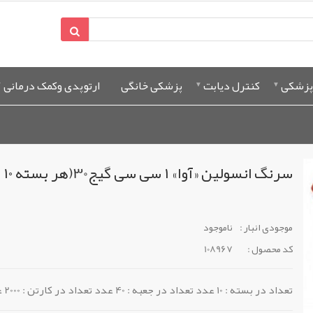
پزشکی
کنترل دیابت
پزشکی خانگی
ارتوپدی وکمک درمانی
سرنگ انسولین «آوا» ۱ سی سی گیج30(هر بسته ۱۰ عددی)
موجودی انبار :
ناموجود
کد محصول :
108967
تعداد در بسته : 10 عدد تعداد در جعبه : 40 عدد تعداد در کارتن : 2000 عدد سرسوزن G30 طول 8 میل