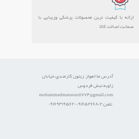
ارائه با کیفیت ترین محصولات پزشکی وزیبایی با
ضمانت اصالت کالا
آدرس ما:اهواز, زیتون کارمندی،خیابان
زاویه،نبش فردوس
mohammadmansouri1774@gmail.com
تلفن:09165266802-09169319562