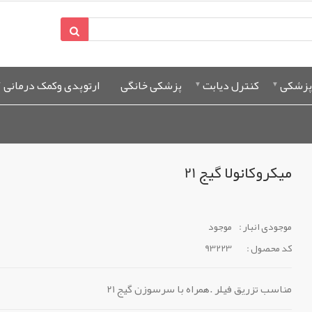
پزشکی
کنترل دیابت
پزشکی خانگی
ارتوپدی وکمک درمانی
میکروکانولا گیج 21
موجودی انبار :
موجود
کد محصول :
93223
مناسب تزریق فیلر .همراه با سرسوزن گیج 21