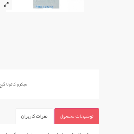
میکرو کانولا گیج 1
توضیحات محصول
نظرات کاربران
`