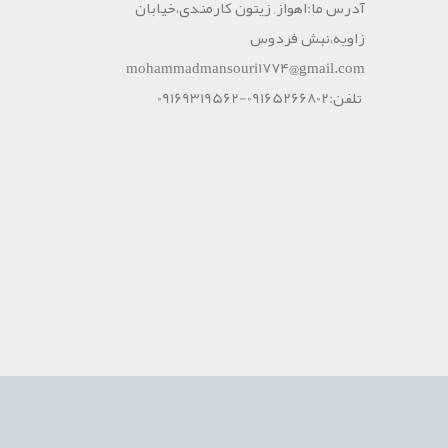
آدرس ما:اهواز, زیتون کارمندی،خیابان
زاویه،نبش فردوس
mohammadmansouri1774@gmail.com
تلفن:09165266802-09169319562