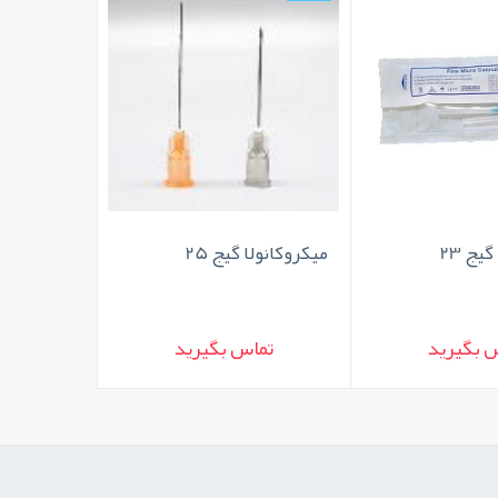
یج 23
میکروکانولا گیج 25
 بگیرید
تماس بگیرید