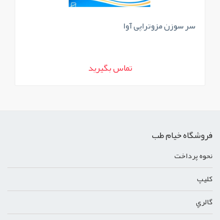
سر سوزن مزوتراپی آوا
میک
تماس بگیرید
فروشگاه خیام طب
نحوه پرداخت
کليپ
گالري