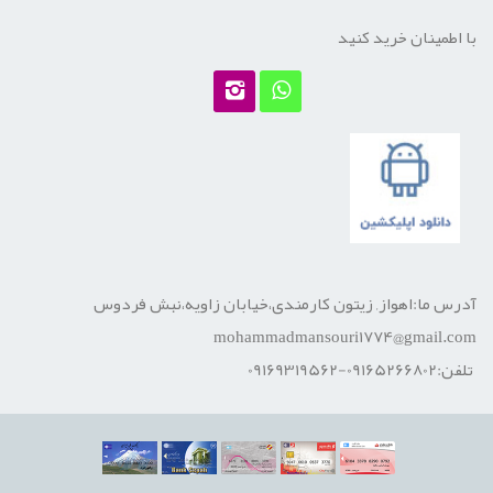
با اطمینان خرید کنید
آدرس ما:اهواز, زیتون کارمندی،خیابان زاویه،نبش فردوس
mohammadmansouri1774@gmail.com
تلفن:09165266802-09169319562