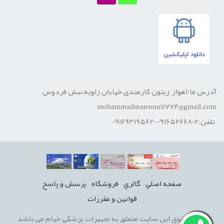
آدرس ما:اهواز, زیتون کارمندی،خیابان زاویه،نبش فردوس
mohammadmansouri1774@gmail.com
تلفن:09165266802-09169319562
صفحه اصلي
گالري
فروشگاه
پرسش و پاسخ
قوانين و مقررات
تمامی حقوق این سایت متعلق به تجهیزات پزشکی خیام می باشد