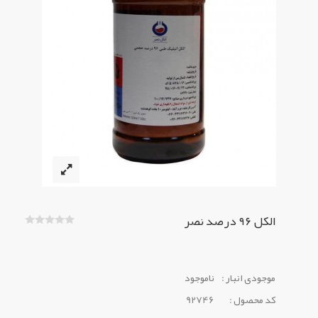
الکل ۹۶ درصد نصر
موجودی انبار :
ناموجود
کد محصول :
92746