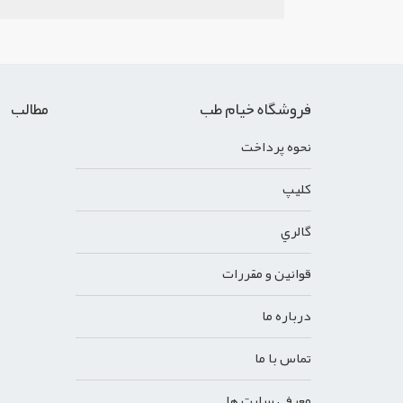
فروشگاه خیام طب
مطالب
نحوه پرداخت
کليپ
گالري
قوانين و مقررات
درباره ما
تماس با ما
معرفي سايت ها