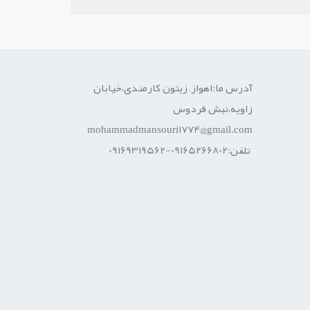
آدرس ما:اهواز, زیتون کارمندی،خیابان
زاویه،نبش فردوس
mohammadmansouri1774@gmail.com
تلفن:09165266802-09169319562