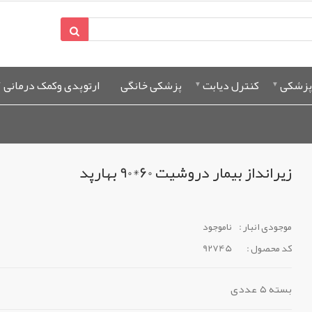
پزشکی
کنترل دیابت
پزشکی خانگی
ارتوپدی وکمک درمانی
زیرانداز بیمار دروشیت 60*90 بهارپد
موجودی انبار :
ناموجود
کد محصول :
92745
بسته ۵ عددی