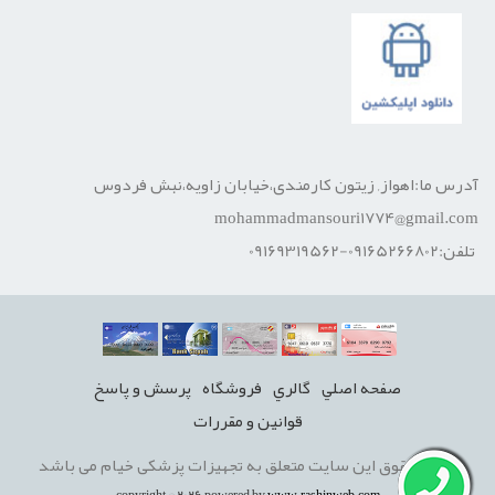
آدرس ما:اهواز, زیتون کارمندی،خیابان زاویه،نبش فردوس
mohammadmansouri1774@gmail.com
تلفن:09165266802-09169319562
صفحه اصلي
گالري
فروشگاه
پرسش و پاسخ
قوانين و مقررات
تمامی حقوق این سایت متعلق به تجهیزات پزشکی خیام می باشد