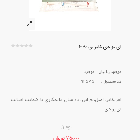
ای یو دی کاپرتی 380
موجودی انبار :
موجود
کد محصول :
92575
امریکایی اصل.نخ ابی .ده سال ماندگاری با ضمانت اصالت
ای یو دی
تومان
75,000 تومان