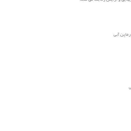
رماپن آبی
ی