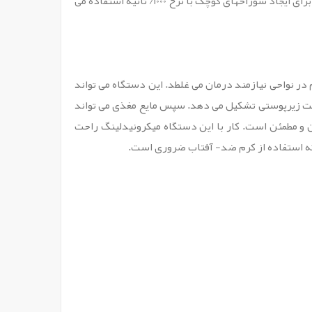
دوره نقاهت را کاهش می دهد. درماپن یک دستگاه میکرونیدلینگ الکتریکی است و از یک نوک ریز- سوزنی فنری منحصر به فرد برای ایجاد سوراخهای کوچک با نرخ 1000/ ثانیه استفاده می
در نواحی نیازمند درمان می غلطد. این دستگاه می تواند
ن اپیدرم و بافت زیرپوستی تشکیل می دهد. سپس مایع مغذی می تواند
ن و مطمئن است. کار با این دستگاه میکرونیدلینگ راحت
د که استفاده از کرم ضد- آفتاب ضروری است.