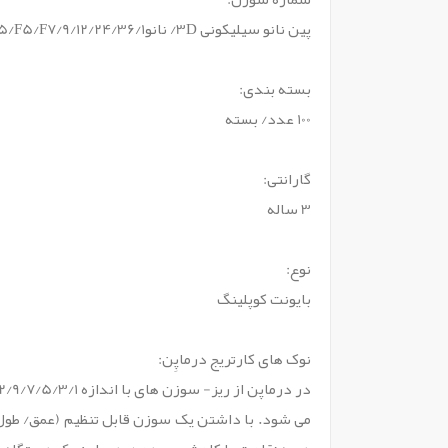
پین نانو سیلیکونی 3D/ نانو1/R3/F3/R5/F5/F7/9/12/24/36/
بسته بندی:
100 عدد/ بسته
گارانتی:
3 ساله
نوع:
بایونت کوپلینگ
نوک های کارتریج درماپِن:
می شود. با داشتن یک سوزن قابل تنظیم (عمق/ طول)،