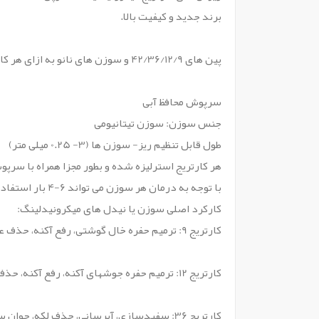
برند جدید و کیفیت بالا.
پین های 42/36/12/9 و سوزن های نانو به ازای هر کارتریج (لطفا در زمان سفارش این محصول نوع سوزن و تعداد آن را انتخاب کنید).
سرپوش محافظ آبی
جنس سوزن: سوزن تیتانیومی
طول قابل تنظیم ریز- سوزن ها (3- 0.25 میلی متر)
هر کارتریج استرلیزه شده و بطور مجزا همراه با سر
با توجه به درمان هر سوزن می تواند 6-4 بار استفاده شود
کارکرد اصلی سوزن یا نیدل های میکرونیدلینگ:
کارتریج 9: ترمیم حفره خال گوشتی، رفع آکنه، حذف علامت های کشیدگی و چروک.
کارتریج 12: ترمیم حفره جوشهای آکنه، رفع آکنه، حذف علامت های کشیدگی و چروک.
کارتریج 36: سفیدسازی، آبرسانی، حذف لکه، جوان سازی پوست، کاستن از اندازه منافذ.