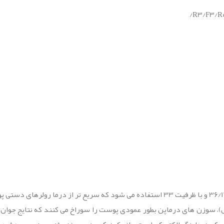
در درماپن از ریز- سوزن های با اندازه 36/12/9/7/5/3/1 و با ظرفیت 33 استفاده می شود
 سوزن های درماپن بطور عمودی پوست را سوراخ می کنند که نتایج جوان‌سا