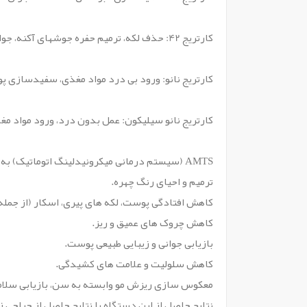
کارتریج 42: حذف لکه، ترمیم حفره جوشهای آکنه، جوان سازی پوست، کاستن از اندازه منافذ.
کارتریج نانو: ورود بی درد مواد مغذی، سفیدسازی 
کارتریج نانو سیلیکون: عمل بدون درد، ورود مواد م
AMTS (سیستم درمانی میکرونیدلینگ اتوماتیک) به موارد زیر کمک می کند:
ترمیم و احیای رنگ چهره.
کاهش افتادگی پوست، لکه های پیری، اسکار (از جمله
کاهش چروک های عمیق و ریز.
بازیابی جوانی و زیبایی طبیعی پوست.
کاهش سلولیت و علامت های کشیدگی.
معکوس سازی ریزش مو وابسته به سن، بازیابی سلام
نتایج حاصل از این دستگاه با نتایج حاصل از جراحی ز