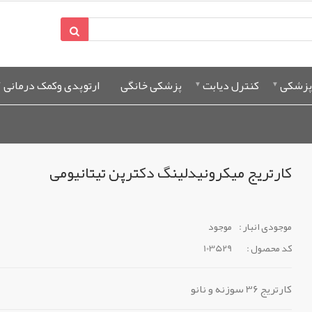
پزشکی
کنترل دیابت
پزشکی خانگی
ارتوپدی وکمک درمانی
کارتریج میکرونیدلینگ دکترپن تیتانیومی
موجودی انبار :
موجود
کد محصول :
103529
کارتریج 36 سوزنه و نانو