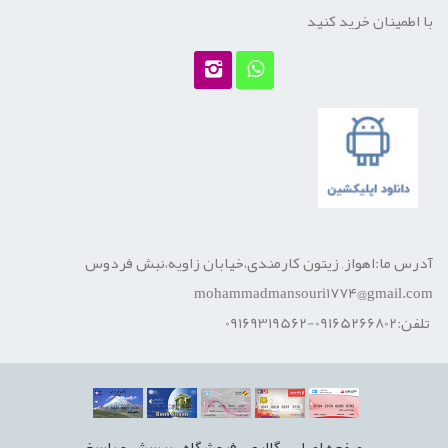
با اطمینان خرید کنید
آدرس ما:اهواز, زیتون کارمندی،خیابان زاویه،نبش فردوس
mohammadmansouri1774@gmail.com
تلفن:09165266802-09169319562
صفحه اصلي
گالري
فروشگاه
پرسش و پاسخ