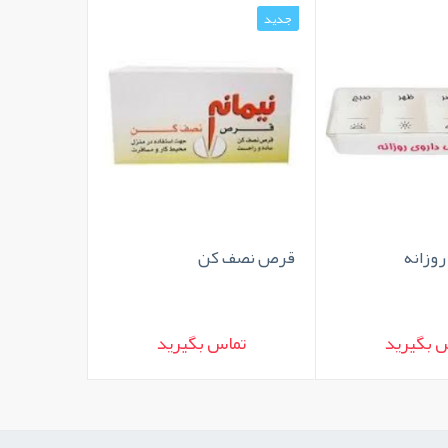
جدید
جدید
وزانه
قرص نصف کن
اسانس سو
 بگیرید
تماس بگیرید
تما