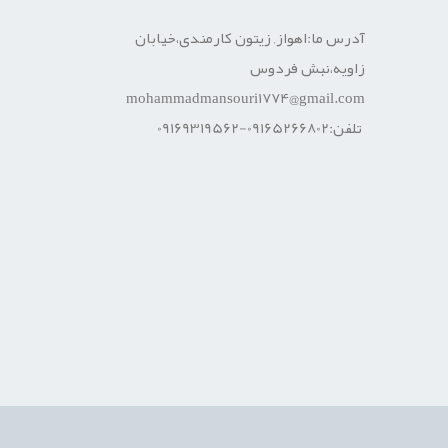
آدرس ما:اهواز, زیتون کارمندی،خیابان
زاویه،نبش فردوس
mohammadmansouri1774@gmail.com
تلفن:09165266802-09169319562