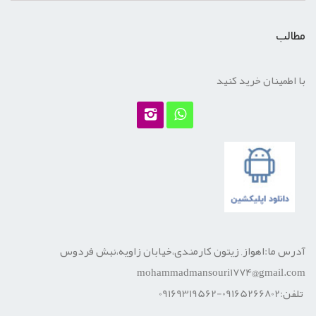
مطالب
با اطمینان خرید کنید
آدرس ما:اهواز, زیتون کارمندی،خیابان زاویه،نبش فردوس
mohammadmansouri1774@gmail.com
تلفن:09165266802-09169319562