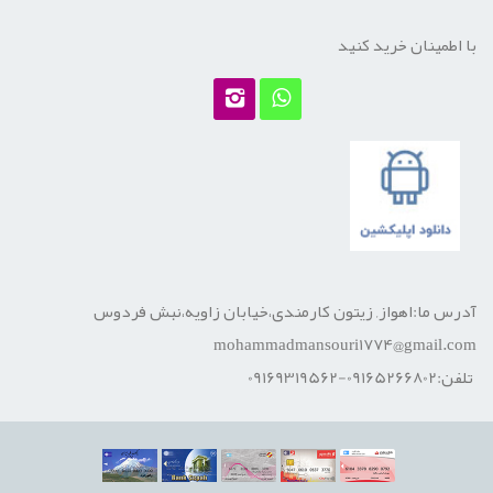
با اطمینان خرید کنید
آدرس ما:اهواز, زیتون کارمندی،خیابان زاویه،نبش فردوس
mohammadmansouri1774@gmail.com
تلفن:09165266802-09169319562