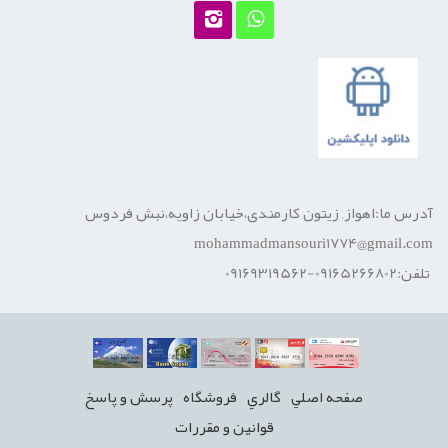
آدرس ما:اهواز, زیتون کارمندی،خیابان زاویه،نبش فردوس
mohammadmansouri1774@gmail.com
تلفن:09165266802-09169319562
صفحه اصلي
گالري
فروشگاه
پرسش و پاسخ
قوانين و مقررات