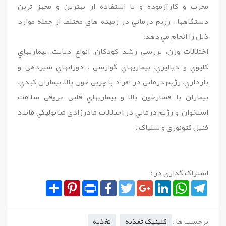
مجرب و کارآزموده و با استفاده از بهترين و مجهز ترين
دستگاهها ، رژيم درماني در زمينه هاي مختلف از جمله موارد
ذيل را انجام مي دهد:
اختلالات وزن، بررسي رشد کودکان، انواع ديابت، بيماريهاي
کليوي و دياليزي، بيماريهاي گوارشي ، دورانهاي شيردهي و
بارداري، رژيم درماني در افراد با چربي خون بالا، بيماران کبدي،
بيماران با فشارخون بالا و بيماريهاي قلبي عروقي سلامت
استخوان، و رژيم درماني در اختلالات مادرزادي متابوليکي مانند
فنيل کتونوري و سلياک .
اشتراک گذاری در :
Share
Pinterest
Print
Facebook
Twitter
Google+
LinkedIn
WhatsApp
Telegram
برچسب ها :
کلينيک تغذيه
تغذيه