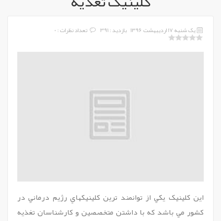
کلينيک تغذيه
یک شنبه 17 اردیبهشت 1396
بازدید : 391
تعداد نظرات : 0
اين کلينيک يکي از توانمند ترين کلينيکهاي رژيم درماني در
کشور مي باشد که با داشتن متخصصين و کارشناسان تغذيه