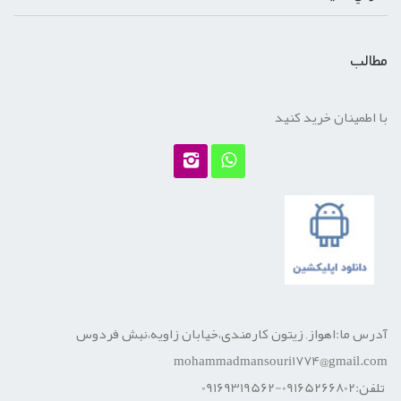
مطالب
با اطمینان خرید کنید
آدرس ما:اهواز, زیتون کارمندی،خیابان زاویه،نبش فردوس
mohammadmansouri1774@gmail.com
تلفن:09165266802-09169319562