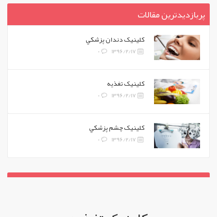
پربازدیدترین مقالات
کلينيک دندان پزشکي
0
1396/2/17
کلينيک تغذيه
0
1396/2/17
کلينيک چشم پزشکي
0
1396/2/17