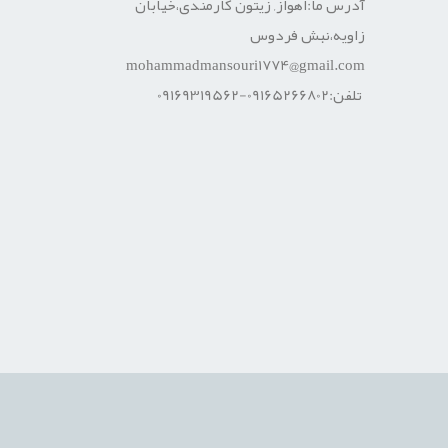
آدرس ما:اهواز, زیتون کارمندی،خیابان
زاویه،نبش فردوس
mohammadmansouri1774@gmail.com
تلفن:09165266802-09169319562