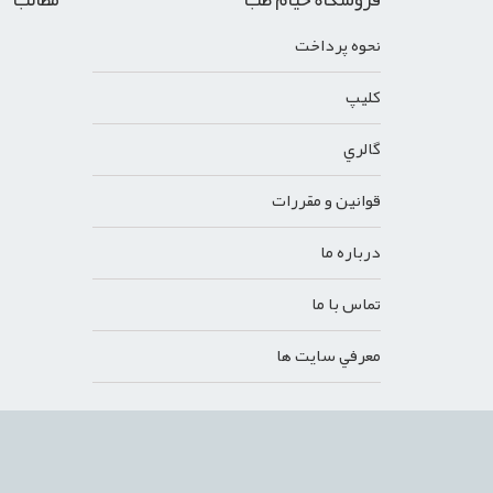
نحوه پرداخت
کليپ
گالري
قوانين و مقررات
درباره ما
تماس با ما
معرفي سايت ها