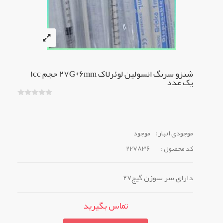
شنزو سرنگ انسولین لوئرلاک 27G*6mm حجم 1cc
یک عدد
موجودی انبار :
موجود
کد محصول :
227836
دارای سر سوزن گیج27
تماس بگیرید