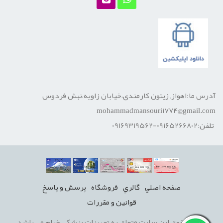
آدرس ما:اهواز, زیتون کارمندی،خیابان زاویه،نبش فردوس
mohammadmansouri1774@gmail.com
تلفن:09165266802-09169319562
صفحه اصلي
گالري
فروشگاه
پرسش و پاسخ
قوانين و مقررات
تمامی حقوق این سایت متعلق به تجهیزات پزشکی خیام می باشد