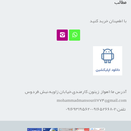
مطالب
با اطمینان خرید کنید
آدرس ما:اهواز, زیتون کارمندی،خیابان زاویه،نبش فردوس
mohammadmansouri1774@gmail.com
تلفن:09165266802-09169319562