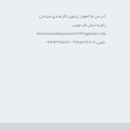
آدرس ما:اهواز, زیتون کارمندی،خیابان
زاویه،نبش فردوس
mohammadmansouri1774@gmail.com
تلفن:09165266802-09169319562