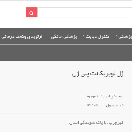
پزشکی
کنترل دیابت
پزشکی خانگی
ارتوپدی وکمک درمانی
ژل لوبریکانت پلی ژل
موجودی انبار :
ناموجود
کد محصول :
116405
غیرچرب .با پاک شوندگی اسان