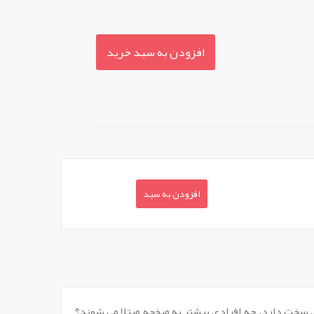
افزودن به سبد خرید
افزودن به سبد
یا روی مفصل انگشتان پا که معمولا 3 الی 10 میلی لیتر قطر و هسته ای سخت دارد. چه افرادی بیشتر به میخچه مبتلا می شوند؟