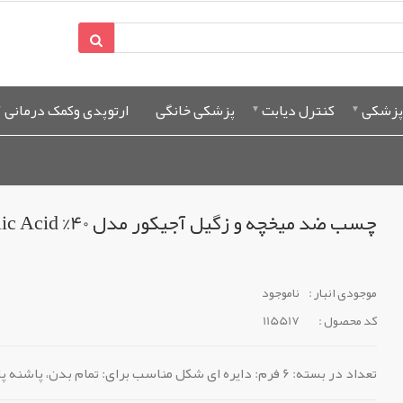
پزشکی
کنترل دیابت
پزشکی خانگی
ارتوپدی وکمک درمانی
چسب ضد میخچه و زگیل آجیکور مدل 40% Salicylic Acid بسته 6 عددی
موجودی انبار :
ناموجود
کد محصول :
115517
تعداد در بسته: 6 فرم: دایره ای شکل مناسب برای: تمام بدن، پاشنه پا