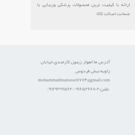
ارائه با کیفیت ترین محصولات پزشکی وزیبایی با
ضمانت اصالت کالا
آدرس ما:اهواز, زیتون کارمندی،خیابان
زاویه،نبش فردوس
mohammadmansouri1774@gmail.com
تلفن:09165266802-09169319562